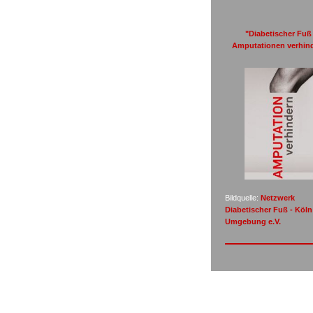
"Diabetischer Fuß 
Amputationen verhin
Bildquelle:
Netzwerk
Diabetischer Fuß - Köl
Umgebung e.V.