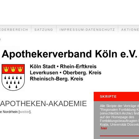
EDERBEREICH
SATZUNG
IMPRESSUM-DATENSCHUTZ
AKTION
n
SKRIPTE
 APOTHEKEN-AKADEMIE
Alle Skripte der Vorträge 
"Regionalen Fortbildung K
e Nordrhein [
weiter
].
(einschließlich Archiv) fin
auf der Homepage des
Fortbildungsbeauftragten 
Kojda, Universität Düsse
hier