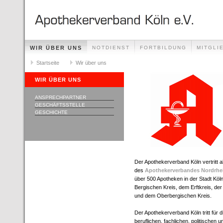
WIR ÜBER UNS
NOTDIENST
FORTBILDUNG
MITGLI
VERANSTALTUNGEN
Startseite
Wir über uns
NACHRICHTEN
SITEMAP
WIR ÜBER UNS
ANSPRECHPARTNER
GESCHÄFTSSTELLE
GESCHICHTE
Der Apothekerverband Köln vertritt 
des
Apothekerverbandes Nordrhe
über 500 Apotheken in der Stadt Köl
Bergischen Kreis, dem Erftkreis, de
und dem Oberbergischen Kreis.
Der Apothekerverband Köln tritt für di
beruflichen, fachlichen, politischen u