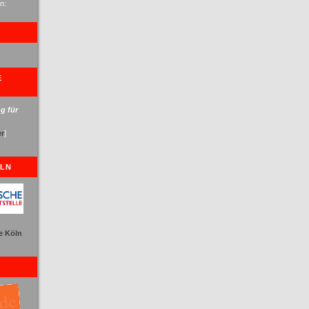
n:
:
E
g für
er
]
ÖLN
le Köln