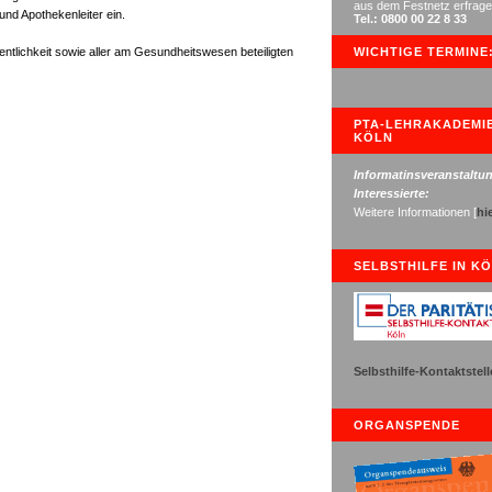
aus dem Festnetz erfrage
und Apothekenleiter ein.
Tel.: 0800 00 22 8 33
WICHTIGE TERMINE
ffentlichkeit sowie aller am Gesundheitswesen beteiligten
PTA-LEHRAKADEMI
KÖLN
Informatinsveranstaltun
Interessierte:
Weitere Informationen [
hi
SELBSTHILFE IN K
Selbsthilfe-Kontaktstel
ORGANSPENDE