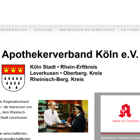
EDERBEREICH
SATZUNG
IMPRESSUM-DATENSCHUTZ
AKTIONE
als Regionalverband
in
die Interessen von
n, dem Rheinisch-
r Stadt Leverkusen
e wirtschaftlichen,
Apotheken-Notdienst kost
nd gesellschaftlichen